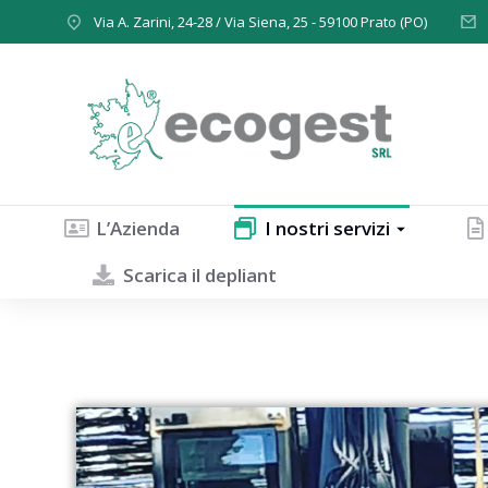
contenuto
Via A. Zarini, 24-28 / Via Siena, 25 - 59100 Prato (PO)
L’Azienda
I nostri servizi
Scarica il depliant