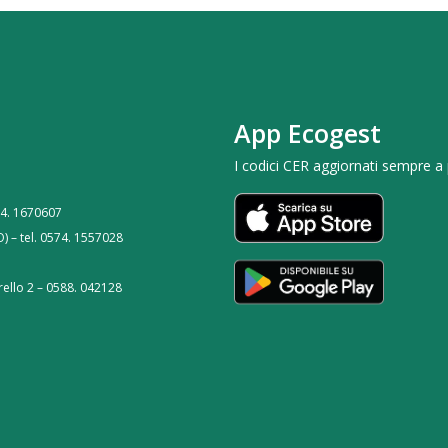
App Ecogest
I codici CER aggiornati sempre a
574. 1670607
O) – tel. 0574. 1557028
ello 2 – 0588. 042128