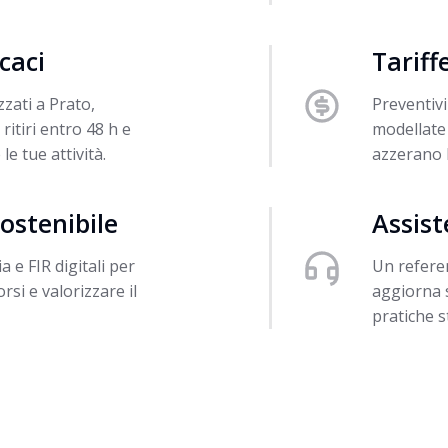
caci
Tariff
zzati a Prato,
Preventivi
tiri entro 48 h e
modellate 
e tue attività.
azzerano 
ostenibile
Assist
 e FIR digitali per
Un refere
rsi e valorizzare il
aggiorna s
pratiche s