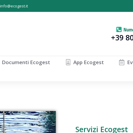
info@ecogest.it
Nume
+39 8
Documenti Ecogest
App Ecogest
Ev
Servizi Ecogest