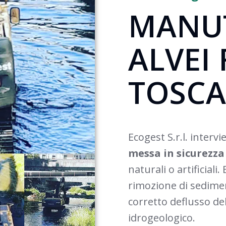
MANU
ALVEI 
TOSC
Ecogest S.r.l. interv
messa in sicurezza
naturali o artificial
rimozione di sediment
corretto deflusso del
idrogeologico.