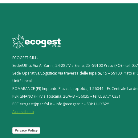
ECOGEST S.R.L.
Sede/Uffici: Via A. Zarini, 24-28 / Via Siena, 25 -59100 Prato (PO) – tel. 0
Sede Operativa/Logistica: Via traversa delle Ripalte, 15 – 59100 Prato (P
Unità Locali:
POMARANCE (PI) Impianto Piazza Leopolda, 1 56044 – Ex Centrale Larder
PERIGNANO (PI) Via Toscana, 26/A-B – 56035 – tel 0587.710331
PEC ecogest@pec.fol.it – info@ecogest.it – SDI: UUIX82Y
Accessibilità
Privacy Policy