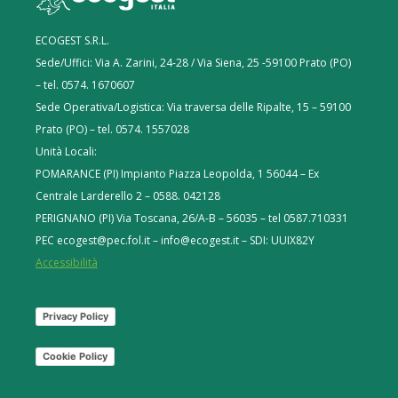
ECOGEST S.R.L.
Sede/Uffici: Via A. Zarini, 24-28 / Via Siena, 25 -59100 Prato (PO)
– tel. 0574. 1670607
Sede Operativa/Logistica: Via traversa delle Ripalte, 15 – 59100
Prato (PO) – tel. 0574. 1557028
Unità Locali:
POMARANCE (PI) Impianto Piazza Leopolda, 1 56044 – Ex
Centrale Larderello 2 – 0588. 042128
PERIGNANO (PI) Via Toscana, 26/A-B – 56035 – tel 0587.710331
PEC ecogest@pec.fol.it – info@ecogest.it – SDI: UUIX82Y
Accessibilità
Privacy Policy
Cookie Policy