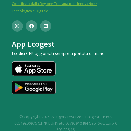
Contributo dalla Regione Toscana per l’Innovazione
Tecnologica e Digitale
App Ecogest
I codici CER aggiornati sempre a portata di mano
© Copyright 2025. All rights reserved. Ecogest – P.IVA
00519200976 C.F./R.I. di Prato 03793910484 Cap. Soc. Euro €
603.226,16