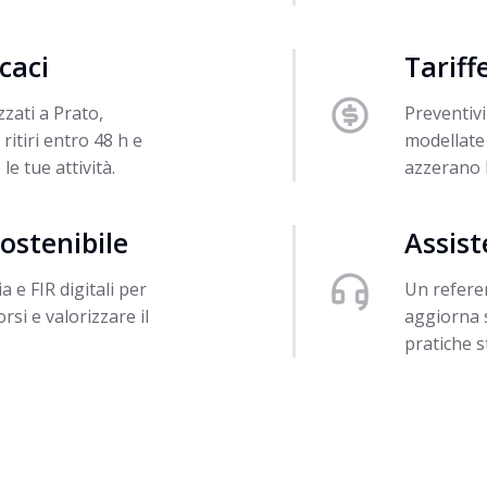
caci
Tariff
zzati a Prato,
Preventivi
tiri entro 48 h e
modellate 
e tue attività.
azzerano 
ostenibile
Assist
 e FIR digitali per
Un refere
rsi e valorizzare il
aggiorna s
pratiche s