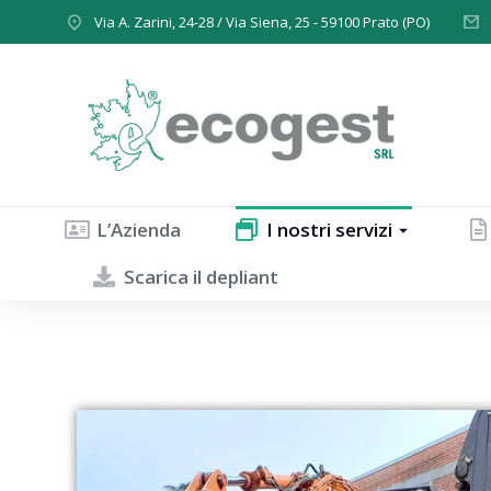
contenuto
Via A. Zarini, 24-28 / Via Siena, 25 - 59100 Prato (PO)
L’Azienda
I nostri servizi
Scarica il depliant