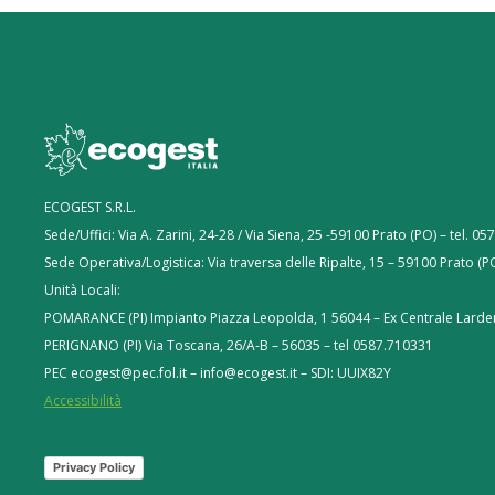
ECOGEST S.R.L.
Sede/Uffici: Via A. Zarini, 24-28 / Via Siena, 25 -59100 Prato (PO) – tel. 0
Sede Operativa/Logistica: Via traversa delle Ripalte, 15 – 59100 Prato (P
Unità Locali:
POMARANCE (PI) Impianto Piazza Leopolda, 1 56044 – Ex Centrale Larder
PERIGNANO (PI) Via Toscana, 26/A-B – 56035 – tel 0587.710331
PEC ecogest@pec.fol.it – info@ecogest.it – SDI: UUIX82Y
Accessibilità
Privacy Policy