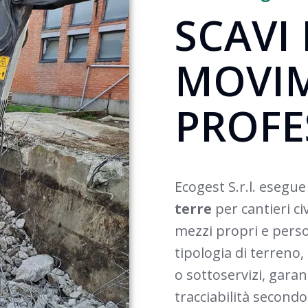
SCAVI 
MOVIM
PROFE
Ecogest S.r.l. esegu
terre
per cantieri civ
mezzi propri e perso
tipologia di terreno,
o sottoservizi, gara
tracciabilità secondo