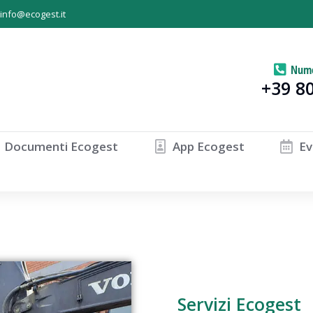
info@ecogest.it
Nume
+39 8
Documenti Ecogest
App Ecogest
Ev
Servizi Ecogest