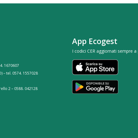
App Ecogest
I codici CER aggiornati sempre a
574. 1670607
O) – tel. 0574. 1557028
ello 2 – 0588. 042128