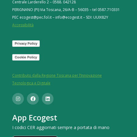
Centrale Larderello 2 – 0588. 042128
PERIGNANO (PI) Via Toscana, 26/A-B – 56035 – tel 0587.710331
PEC ecogest@pec.fol.it – info@ecogest.it – SDI: UUIX82Y
Accessibilità
Privacy Policy
Cookie Policy
Contributo dalla Regione Toscana per l’Innovazione
Tecnologica e Digitale
App Ecogest
I codici CER aggiornati sempre a portata di mano